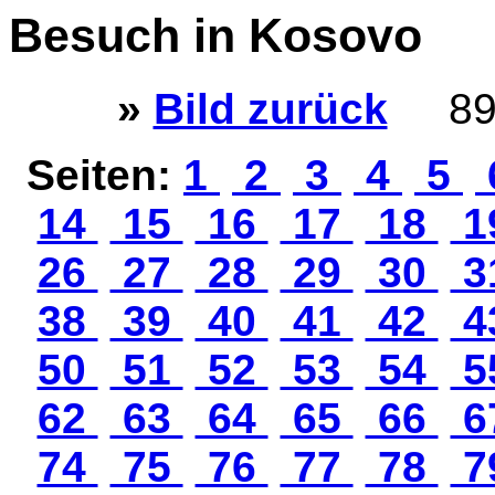
Besuch in Kosovo
»
Bild zurück
89
Seiten:
1
2
3
4
5
14
15
16
17
18
1
26
27
28
29
30
3
38
39
40
41
42
4
50
51
52
53
54
5
62
63
64
65
66
6
74
75
76
77
78
7