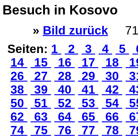
Besuch in Kosovo
»
Bild zurück
71
Seiten:
1
2
3
4
5
14
15
16
17
18
1
26
27
28
29
30
3
38
39
40
41
42
4
50
51
52
53
54
5
62
63
64
65
66
6
74
75
76
77
78
7