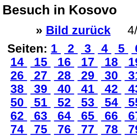
Besuch in Kosovo
»
Bild zurück
4/
Seiten:
1
2
3
4
5
14
15
16
17
18
1
26
27
28
29
30
3
38
39
40
41
42
4
50
51
52
53
54
5
62
63
64
65
66
6
74
75
76
77
78
7