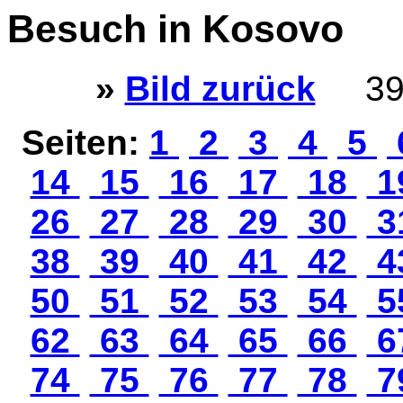
Besuch in Kosovo
»
Bild zurück
39
Seiten:
1
2
3
4
5
14
15
16
17
18
1
26
27
28
29
30
3
38
39
40
41
42
4
50
51
52
53
54
5
62
63
64
65
66
6
74
75
76
77
78
7