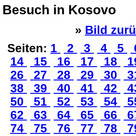
Besuch in Kosovo
»
Bild zur
Seiten:
1
2
3
4
5
14
15
16
17
18
1
26
27
28
29
30
3
38
39
40
41
42
4
50
51
52
53
54
5
62
63
64
65
66
6
74
75
76
77
78
7